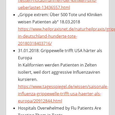
hessen-notaufnahmen-der-kliniken-sind-
ueberlastet-13436557.html
„Grippe extrem: Über 500 Tote und Kliniken
weisen Patienten ab“ 18.03.2018
https://www.heilpraxisnet.de/naturheilpraxis/grip
in-deutschland-hunderte-tote-
20180318403716/
31.01.2018: Grippewelle trifft USA härter als
Europa
In Kalifornien werden Patienten in Zelten
isoliert, weil dort aggressive Influenzaviren
kursieren.
https://www.tagesspiegel.de/wissen/saisonale-
influenza-grippewelle-trifft-usa-haerter-als-
europa/20912844.html
Hospitals Overwhelmed by Flu Patients Are