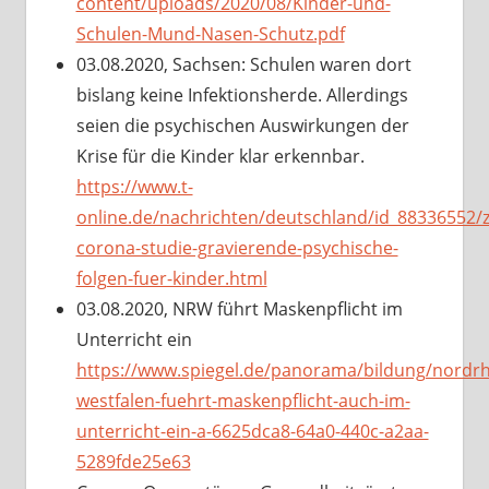
content/uploads/2020/08/Kinder-und-
Schulen-Mund-Nasen-Schutz.pdf
03.08.2020, Sachsen: Schulen waren dort
bislang keine Infektionsherde. Allerdings
seien die psychischen Auswirkungen der
Krise für die Kinder klar erkennbar.
https://www.t-
online.de/nachrichten/deutschland/id_88336552/z
corona-studie-gravierende-psychische-
folgen-fuer-kinder.html
03.08.2020, NRW führt Maskenpflicht im
Unterricht ein
https://www.spiegel.de/panorama/bildung/nordrh
westfalen-fuehrt-maskenpflicht-auch-im-
unterricht-ein-a-6625dca8-64a0-440c-a2aa-
5289fde25e63