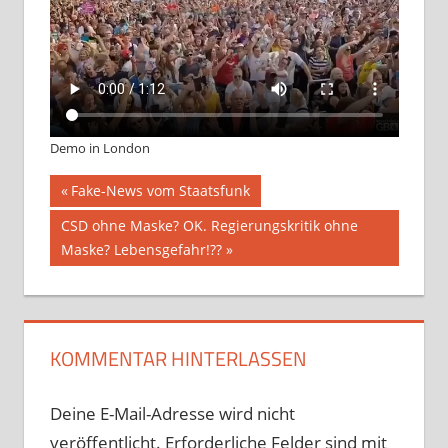
Demo in London
Beitragsnavigation
Vorheriger
Fake-News vom Staatsfunk
Beitrag:
Nächster
CSD ohne Maske? OK. Regierungskritik ohne
Beitrag:
Maske? Lebensgefahr!??
KOMMENTAR HINTERLASSEN
Deine E-Mail-Adresse wird nicht
veröffentlicht.
Erforderliche Felder sind mit