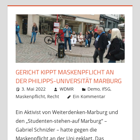
GERICHT KIPPT MASKENPFLICHT AN
DER PHILIPPS-UNIVERSITÄT MARBURG
3. Mai 2022
WDMR
Demo
,
IfSG
,
Maskenpflicht
,
Recht
Ein Kommentar
Ein Aktivist von Weiterdenken-Marburg und
den „Studenten-stehen-auf Marburg“ –
Gabriel Schnizler – hatte gegen die
Maskenpflicht an der Uni geklagt. Das