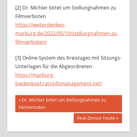
[2] Dr. Michler bittet um Stellungnahmen zu
Filmverboten
https://weiterdenken-
marburg.de/2022/05/10/stellungnahmen-zu-
filmverboten/
[3] Online-System des Kreistages mit Sitzungs-
Unterlagen für die Abgeordneten
https://marburg-
biedenkopf.ratsinfomanagement.net/
Beitragsnavigation
Vorheriger
Dr. Michler bittet um Stellungnahmen zu
Beitrag:
Filmverboten
Nächster
Real-Zensur heute
Beitrag: