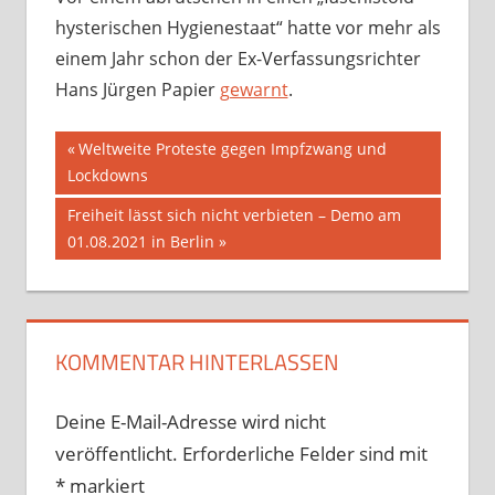
hysterischen Hygienestaat“ hatte vor mehr als
einem Jahr schon der Ex-Verfassungsrichter
Hans Jürgen Papier
gewarnt
.
Beitragsnavigation
Vorheriger
Weltweite Proteste gegen Impfzwang und
Beitrag:
Lockdowns
Nächster
Freiheit lässt sich nicht verbieten – Demo am
Beitrag:
01.08.2021 in Berlin
KOMMENTAR HINTERLASSEN
Deine E-Mail-Adresse wird nicht
veröffentlicht.
Erforderliche Felder sind mit
*
markiert