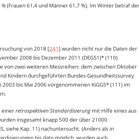
6 %
(Frauen 61,4 und Männer 61,7 %). Im Winter betraf de
ersuchung von 2018 [
241
] wurden nicht nur die Daten der
vember 2008 bis Dezember 2011 (DEGS1)* (110)
die von zwei weiteren Messreihen: dem zwischen Oktober
und Kindern durchgeführten Bundes-Gesundheitssurvey
ai 2003 bis Mai 2006 vorgenommenen KiGGS* (111) im
en.
h einer
retrospektiven Standardisierung
mit Hilfe eines aus
wurden insgesamt knapp 500 der über 21000
siehe Kap. 11) nachuntersucht. (Anders als in
rdisierungen bis dato möglich, wurden auch