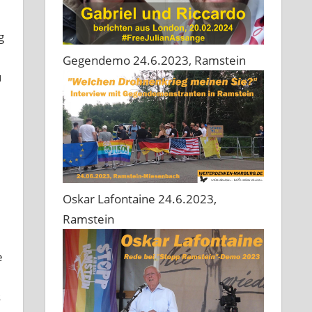
g
Gegendemo 24.6.2023, Ramstein
u
Oskar Lafontaine 24.6.2023,
Ramstein
e
s