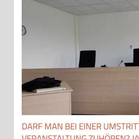
DARF MAN BEI EINER UMSTRIT
VERANSTALTUNG ZUHÖREN? JA