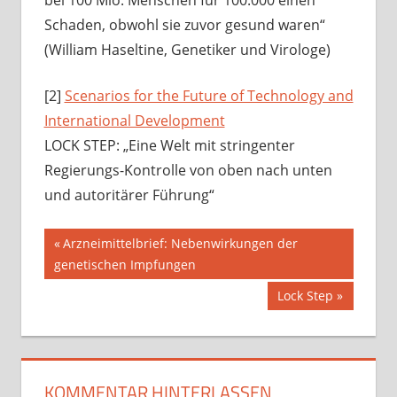
bei 100 Mio. Menschen für 100.000 einen
Schaden, obwohl sie zuvor gesund waren“
(William Haseltine, Genetiker und Virologe)
[2]
Scenarios for the Future of Technology and
International Development
LOCK STEP: „Eine Welt mit stringenter
Regierungs-Kontrolle von oben nach unten
und autoritärer Führung“
Beitragsnavigation
Vorheriger
Arzneimittelbrief: Nebenwirkungen der
Beitrag:
genetischen Impfungen
Nächster
Lock Step
Beitrag:
KOMMENTAR HINTERLASSEN