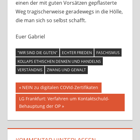
einen der mit guten Vorsätzen gepflasterte
Weg tragischerweise geradewegs in die Hölle,
die man sich so selbst schafft.
Euer Gabriel
"WIR SIND DIE GUTEN"
ECHTER FRIEDEN
FASCHISMUS
KOLLAPS ETHISCHEN DENKEN UND HANDELNS
VERSTÄNDNIS
ZWANG UND GEWALT
Beitragsnavigation
Vorheriger
NEIN zu digitalen COVId-Zertifikaten
Beitrag:
Nächster
LG Frankfurt: Verfahren um Kontaktschuld-
Beitrag:
Behauptung der OP