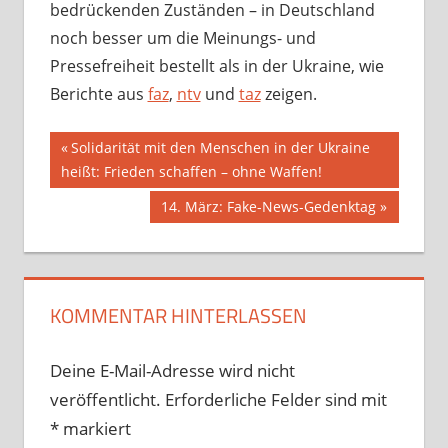
bedrückenden Zuständen – in Deutschland
noch besser um die Meinungs- und
Pressefreiheit bestellt als in der Ukraine, wie
Berichte aus
faz
,
ntv
und
taz
zeigen.
Beitragsnavigation
Vorheriger
Solidarität mit den Menschen in der Ukraine
Beitrag:
heißt: Frieden schaffen – ohne Waffen!
Nächster
14. März: Fake-News-Gedenktag
Beitrag:
KOMMENTAR HINTERLASSEN
Deine E-Mail-Adresse wird nicht
veröffentlicht.
Erforderliche Felder sind mit
*
markiert