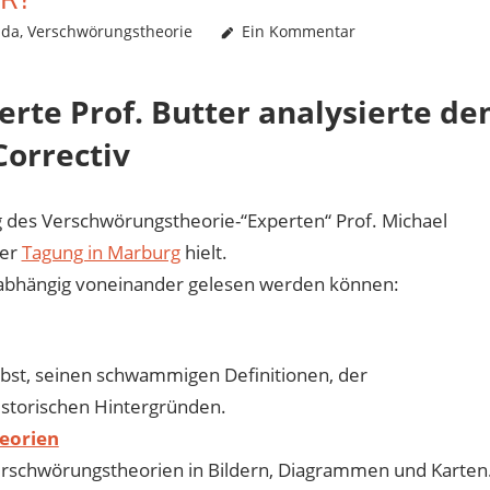
nda
,
Verschwörungstheorie
Ein Kommentar
rte Prof. Butter analysierte de
Correctiv
g des Verschwörungstheorie-“Experten“ Prof. Michael
ner
Tagung in Marburg
hielt.
h unabhängig voneinander gelesen werden können:
lbst, seinen schwammigen Definitionen, der
storischen Hintergründen.
heorien
Verschwörungstheorien in Bildern, Diagrammen und Karten