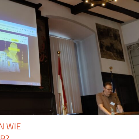
N WIE
R?