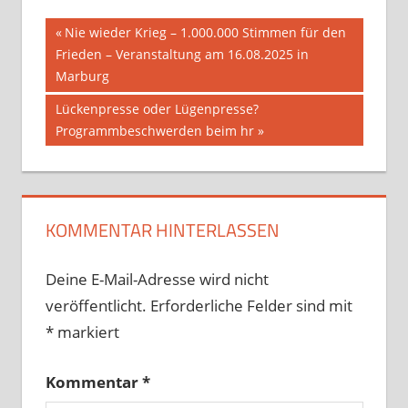
Beitragsnavigation
Vorheriger
Nie wieder Krieg – 1.000.000 Stimmen für den
Beitrag:
Frieden – Veranstaltung am 16.08.2025 in
Marburg
Nächster
Lückenpresse oder Lügenpresse?
Beitrag:
Programmbeschwerden beim hr
KOMMENTAR HINTERLASSEN
Deine E-Mail-Adresse wird nicht
veröffentlicht.
Erforderliche Felder sind mit
*
markiert
Kommentar
*