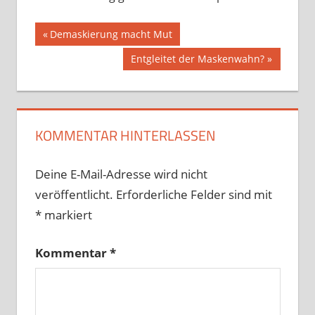
Beitragsnavigation
Vorheriger
Demaskierung macht Mut
Beitrag:
Nächster
Entgleitet der Maskenwahn?
Beitrag:
KOMMENTAR HINTERLASSEN
Deine E-Mail-Adresse wird nicht
veröffentlicht.
Erforderliche Felder sind mit
*
markiert
Kommentar
*