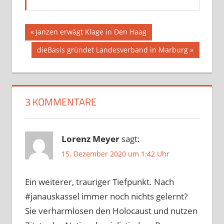
Beitragsnavigation
Vorheriger
Janzen erwägt Klage in Den Haag
Beitrag:
Nächster
dieBasis gründet Landesverband in Marburg
Beitrag:
3 KOMMENTARE
Lorenz Meyer
sagt:
15. Dezember 2020 um 1:42 Uhr
Ein weiterer, trauriger Tiefpunkt. Nach
#janauskassel immer noch nichts gelernt?
Sie verharmlosen den Holocaust und nutzen