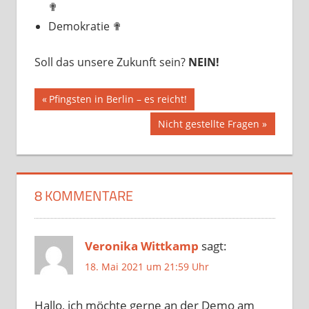
✟
Demokratie ✟
Soll das unsere Zukunft sein?
NEIN!
Beitragsnavigation
Vorheriger
Pfingsten in Berlin – es reicht!
Beitrag:
Nächster
Nicht gestellte Fragen
Beitrag:
8 KOMMENTARE
Veronika Wittkamp
sagt:
18. Mai 2021 um 21:59 Uhr
Hallo, ich möchte gerne an der Demo am