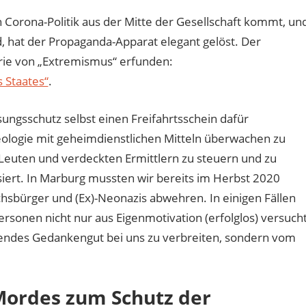
en Corona-Politik aus der Mitte der Gesellschaft kommt, un
, hat der Propaganda-Apparat elegant gelöst. Der
rie von „Extremismus“ erfunden:
 Staates“
.
ssungsschutz selbst einen Freifahrtsschein dafür
Ideologie mit geheimdienstlichen Mitteln überwachen zu
Leuten und verdeckten Ermittlern zu steuern und zu
ssiert. In Marburg mussten wir bereits im Herbst 2020
bürger und (Ex)-Neonazis abwehren. In einigen Fällen
Personen nicht nur aus Eigenmotivation (erfolglos) versuch
erendes Gedankengut bei uns zu verbreiten, sondern vom
Mordes zum Schutz der