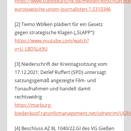
https://www.sueddeutsche.de/medien/einschuechte
europaeische-union-journalisten-1.5310346
[2] Tiemo Wölken plädiert für ein Gesetz
gegen strategische Klagen („SLAPP“):
https://www.youtube.com/watch?
v=U_L8D5Lit9U
[3] Niederschrift der Kreistagssitzung vom
17.12.2021: Detlef Ruffert (SPD) untersagt
satzungsgemäß angezeigte Film- und
Tonaufnahmen und handelt damit
rechtswidrig
https://marburg-
biedenkopf.ratsinfomanagement.net/sdnetrim/UGh
[4] Beschluss AZ 8L 1040/22.GI des VG Gießen