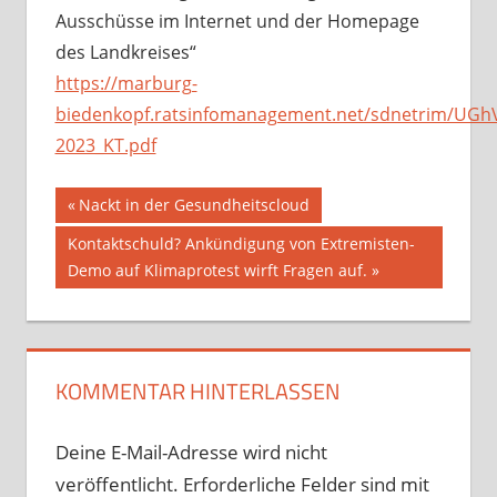
Ausschüsse im Internet und der Homepage
des Landkreises“
https://marburg-
biedenkopf.ratsinfomanagement.net/sdnetrim/U
2023_KT.pdf
Beitragsnavigation
Vorheriger
Nackt in der Gesundheitscloud
Beitrag:
Nächster
Kontaktschuld? Ankündigung von Extremisten-
Beitrag:
Demo auf Klimaprotest wirft Fragen auf.
KOMMENTAR HINTERLASSEN
Deine E-Mail-Adresse wird nicht
veröffentlicht.
Erforderliche Felder sind mit