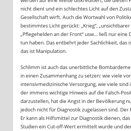
werden auf eine Weise diskreditiert, die diesen 
nicht dient und ein schlechtes Licht auf den Zu
Gesellschaft wirft. Auch die Wortwahl von Politi
bestimmtes Licht gerückt: „Krieg“, „unsichtbarer
„Pflegehelden an der Front“ usw… ließ nur eine D
tun haben. Das entbehrt jeder Sachlichkeit, das i
das ist Manipulation.
Schlimm ist auch das unerbittliche Bombardemen
in einen Zusammenhang zu setzen: wie viele von d
intensivmedizinische Versorgung, wie viele sind i
der immens wichtige Hinweis auf die Falsch-Posi
darzustellen, hat die Angst in der Bevölkerung n
jedoch nicht für Diagnostik zugelassen sind. Der 
Er kann als Hilfsmittel zur Diagnostik dienen, d
Studien ein Cut-off-Wert ermittelt wurde und der