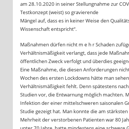
am 28.10.2020 in seiner Stellungnahme zur COV
Testkonzept (weist) so gravierende
Mängel auf, dass es in keiner Weise den Qualit
Wissenschaft entspricht“.
Maßnahmen dürfen nicht m e h r Schaden zufüge
Verhältnismäßigkeit verlangt, dass jede Maßnahm
öffentlichen Zweck verfolgt und überdies geeigne
Eine Maßnahme, die diesen Anforderungen nicht e
Wochen des ersten Lockdowns hätte man sehen k
Verhältnismäßigkeit fehlt. Denn spätestens nach 
Studien vor, die Entwarnung möglich machten. M
Infektion der einer mittelschweren saisonalen Gr
Studie gezeigt hat. Man konnte die am stärksten 
Mehrheit der verstorbenen Patienten war 80 Jah
unter 70 Jahre, hatte mindestens eine schwere