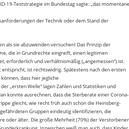
ID-19-Teststrategie im Bundestag sagte: „das momentan
ätsanforderungen der Technik oder dem Stand der
n als sie abzuwenden versuchen! Das Prinzip der
e, die in Grundrechte eingreift, einen legitimen
t, erforderlich und verhältnismäßig („angemessen“) ist.
ntspricht, ist rechtswidrig. Spätestens nach den ersten
önnen, dass hier jegliche
der „ersten Welle“ lagen Zahlen und Statistiken und
an konnte ausrechnen, dass die Sterberate einer Corona-
ippe gleicht, wie recht früh auch schon die Heinsberg-
gefährdeten Gruppen eindeutig identifizieren, die
re oder älter. Die große Mehrheit (70%) der Verstorbene
 Grunderkrankung. Inzwischen weiß man auch, dass Kinder