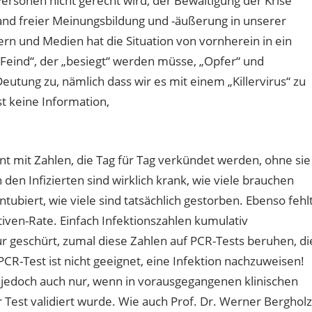
Personen nicht gerecht wird, der Bewältigung der Krise
stand freier Meinungsbildung und -äußerung in unserer
kern und Medien hat die Situation von vornherein in ein
 Feind“, der „besiegt“ werden müsse, „Opfer“ und
eutung zu, nämlich dass wir es mit einem „Killervirus“ zu
st keine Information,
t mit Zahlen, die Tag für Tag verkündet werden, ohne sie
en Infizierten sind wirklich krank, wie viele brauchen
ntubiert, wie viele sind tatsächlich gestorben. Ebenso fehl
tiven-Rate. Einfach Infektionszahlen kumulativ
ur geschürt, zumal diese Zahlen auf PCR-Tests beruhen, di
PCR-Test ist nicht geeignet, eine Infektion nachzuweisen!
as jedoch auch nur, wenn in vorausgegangenen klinischen
 Test validiert wurde. Wie auch Prof. Dr. Werner Bergholz