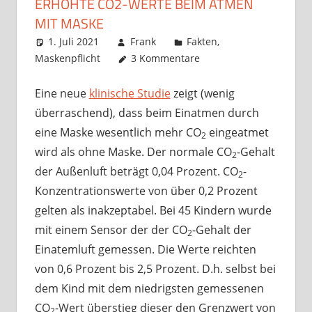
ERHÖHTE CO2-WERTE BEIM ATMEN
MIT MASKE
1. Juli 2021
Frank
Fakten
,
Maskenpflicht
3 Kommentare
Eine neue
klinische Studie
zeigt (wenig
überraschend), dass beim Einatmen durch
eine Maske wesentlich mehr CO
eingeatmet
2
wird als ohne Maske. Der normale CO
-Gehalt
2
der Außenluft beträgt 0,04 Prozent. CO
-
2
Konzentrationswerte von über 0,2 Prozent
gelten als inakzeptabel. Bei 45 Kindern wurde
mit einem Sensor der der CO
-Gehalt der
2
Einatemluft gemessen. Die Werte reichten
von 0,6 Prozent bis 2,5 Prozent. D.h. selbst bei
dem Kind mit dem niedrigsten gemessenen
CO
-Wert überstieg dieser den Grenzwert von
2