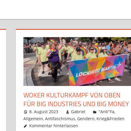
WOKER KULTURKAMPF VON OBEN
FÜR BIG INDUSTRIES UND BIG MONEY
8. August 2023
Gabriel
"Anti"Fa
,
Allgemein
,
Antifaschismus
,
Gendern
,
Krieg&Frieden
Kommentar hinterlassen